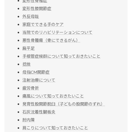
変形性脊椎症
変形性膝関節症
外反母趾
家庭でできる手のケア
当院でのリハビリテーションについて
悪性骨腫瘍（骨にできるがん）
扁平足
手根管症候群について知っておきたいこと
捻挫
母指CM関節症
注射治療について
疲労骨折
痛風について知っておきたいこと
発育性股関節脱臼（子どもの股関節のずれ）
石灰沈着性腱板炎
肘内障
肩こりについて知っておきたいこと