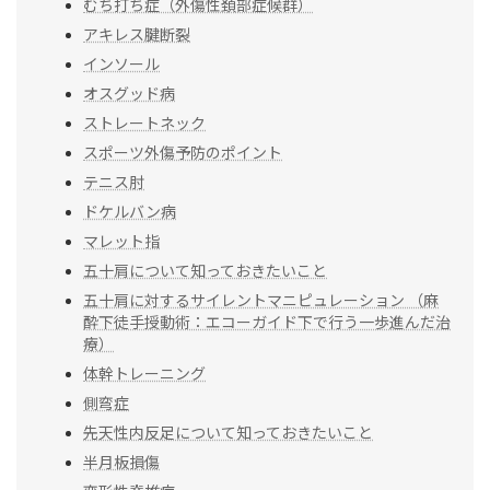
むち打ち症（外傷性頚部症候群）
アキレス腱断裂
インソール
オスグッド病
ストレートネック
スポーツ外傷予防のポイント
テニス肘
ドケルバン病
マレット指
五十肩について知っておきたいこと
五十肩に対するサイレントマニピュレーション （麻
酔下徒手授動術：エコーガイド下で行う一歩進んだ治
療）
体幹トレーニング
側弯症
先天性内反足について知っておきたいこと
半月板損傷