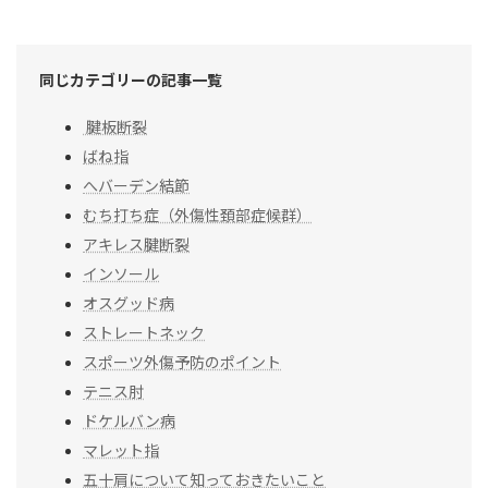
同じカテゴリーの記事一覧
腱板断裂
ばね指
へバーデン結節
むち打ち症（外傷性頚部症候群）
アキレス腱断裂
インソール
オスグッド病
ストレートネック
スポーツ外傷予防のポイント
テニス肘
ドケルバン病
マレット指
五十肩について知っておきたいこと