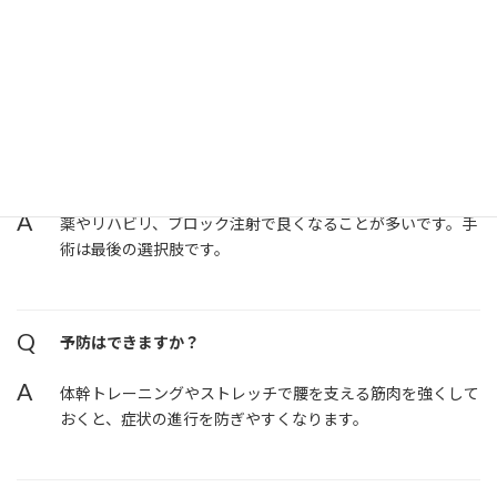
Q
どれくらい歩けなくなったら病院に行くべき？
A
30分程度の連続歩行でしびれが出るようなら早めの受診が
おすすめです。
Q
手術しないと治らないのですか？
A
薬やリハビリ、ブロック注射で良くなることが多いです。手
術は最後の選択肢です。
Q
予防はできますか？
A
体幹トレーニングやストレッチで腰を支える筋肉を強くして
おくと、症状の進行を防ぎやすくなります。