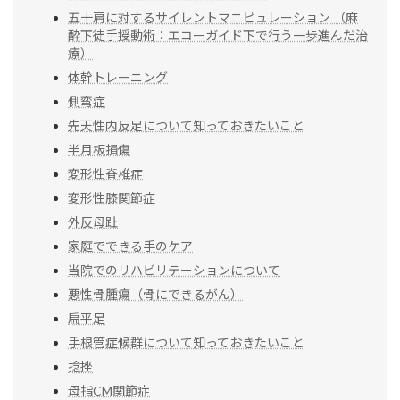
五十肩に対するサイレントマニピュレーション （麻
酔下徒手授動術：エコーガイド下で行う一歩進んだ治
療）
体幹トレーニング
側弯症
先天性内反足について知っておきたいこと
半月板損傷
変形性脊椎症
変形性膝関節症
外反母趾
家庭でできる手のケア
当院でのリハビリテーションについて
悪性骨腫瘍（骨にできるがん）
扁平足
手根管症候群について知っておきたいこと
捻挫
母指CM関節症